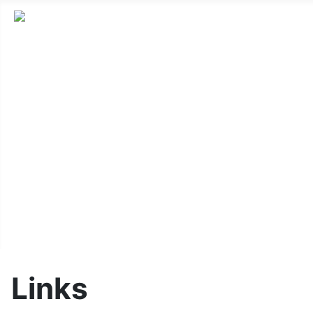
Startseite
Training
Über uns
Fotos
Videos
Tänze
Links
Impressum
Links